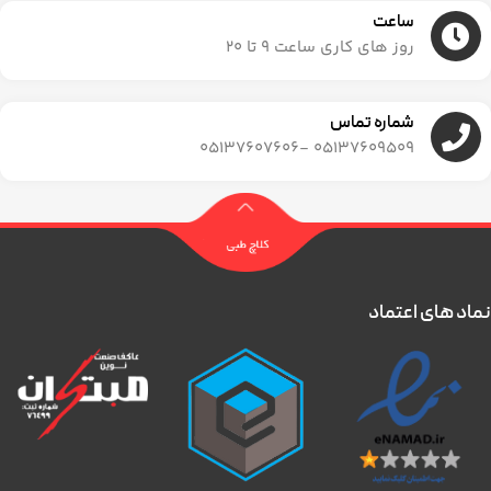
ساعت
روز های کاری ساعت ۹ تا ۲۰
شماره تماس
05137609509 -05137607606
نماد های اعتماد