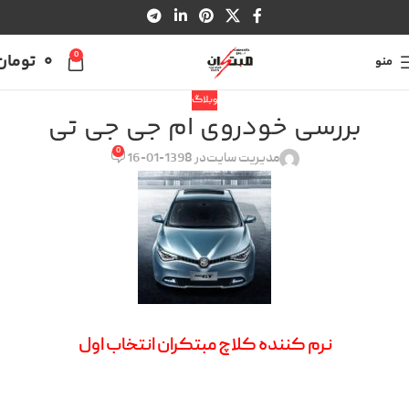
0
0
تومان
منو
وبلاگ
بررسی خودروی ام جی جی تی
0
مدیریت سایت
در 1398-01-16
نرم کننده کلاچ مبتکران انتخاب اول