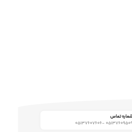
ماره تماس
05137609509 -0513760760