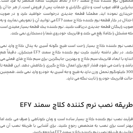
محصول نرم کننده کلاچ سمند EF7 از لحاظ کیفیت کاملا منحصر به فرد است.
بنابراین فاقد عیوب است و دارای گارانتی و خدمات پس از فروش است، از هر جا آن را
خریداری نموده اید، مطمئنا قطعه جدیدی درخواست خواهید کرد و در صورت
اختلال در کار قطعه نرم کننده کلاچ سمند EF7 می توانید آن را تعویض نمایید و به
صورت رایگان قطعه جدیدی دریافت کنید. نرم کننده یک قطعه بسیار مفیدی است
که مشکل را کاملا رفع می کند و فابریک خودروی شما را دستکاری نمی کند.
نصب نرم کننده کلاچ بسیار راحت است هیچ گونه آسیبی به پدال کلاچ وارد نمی
کند. در نظر داشته باشید کیت نرم کننده کلاچ سمند EF7 مبتکران، دقیقاً هم
اندازه با ابعاد فابریک سیم کلاچ و بهترین جایگزین برای سیم کلاچ های فعلی می
باشد و باعث می شود فشار لازم برای اعمال کلاچ گیری را کاهش دهد. این قطعه تا
300 کیلوگرم تحمل وزن دارد به هیچ وجه آسیبی به خودرو وارد نمی کند. همچنین
حالت فابریک خودرو را ثابت نگه می دارد.
طریقه نصب نرم کننده کلاچ سمند EF7
فرآیند نصب نرم کننده کلاچ بسیار ساده است و زمان کوتاهی را صرف می کند اما
بهتر است برای نصب به متخصص رجوع کنید. برای آشنایی با طریقه نصب آن می
توانید به طریقه نصب نرم کننده کلاچ سمند EF7 مراجعه کنید.