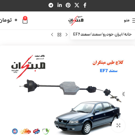
0
0
تومان
منو
خانه
ایران خودرو
سمند
سمند EF7
بزرگنمایی تصویر