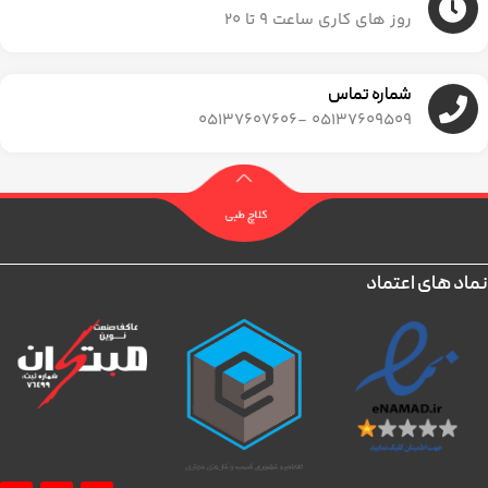
روز های کاری ساعت ۹ تا ۲۰
شماره تماس
05137609509 -05137607606
نماد های اعتماد