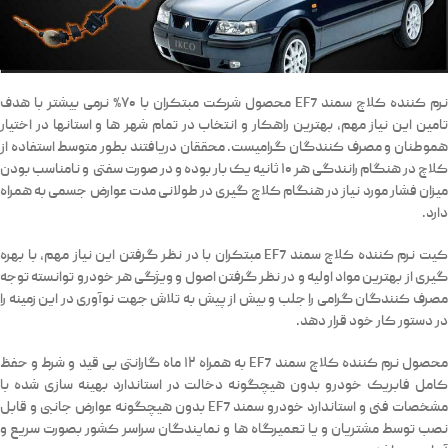
نرم کننده کلاچ سمند EF7 محصول شرکت مبتکران با
۷۰% نرمی بیشتر
با هدف
تامین این نیاز مهم، بهترین راهکار و انتخاب در تمام شهر ها و استانها در اختیار
هموطنان و مصرف کنندگان گرامیست. محققان دریافتند بطور متوسط استفاده از
کلاچ در هنگام رانندگی هر ۱۰ ثانیه یک بار بوده و در صورت سفتی و نامناسب بودن
میزان فشار مورد نیاز در هنگام کلاچ گیری در طولانی مدت عوارض جسمی به همراه
دارد.
کیت نرم کننده کلاچ سمند EF7 مبتکران با در نظر گرفتن این نیاز مهم، با بهره
گیری از بهترین مواد اولیه و در نظر گرفتن اصول و ویژگی هر خودرو توانسته توجه
مصرف کنندگان گرامی را جلب و بیش از پیش به تلاش جهت نوآوری در این زمینه را
در دستور کار خود قرار دهد.
محصول
نرم کننده کلاچ سمند EF7
به همراه ۱۲ ماه گارانتی بی قید و شرط و حفظ
کامل فابریک خودرو بدون هیچگونه دخالت در استاندارد بهینه سازی شده با
مشخصات فنی و استاندارد خودرو سمند EF7 بدون هیچگونه عوارض جانبی و قابل
نصب توسط مشتریان و یا تعمیرگاه ها و نمایندگان سراسر کشور بصورت سریع و