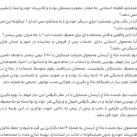
عملکرد قطعه انتخابی چه مقدار بصورت مستقل بوده و فابریک خودرو شما را تغییر
نمی دهد؟
آیا در گذر زمان عملکرد اجزای دیگر خودرو را به مخاطره نمی اندازد؟ چگونه این امر
واقعیت دارد؟
آیا تاثیر واقعی و قابل مشاهده ای برای مصرف کننده دارد؟ تا چه میزان نرمی بیشتر؟
آیا محصول انتخابی دارای خدمات پس از فروش و نماینده در شهر و استان های
دیگر می باشد؟
رم کننده کلاچ آریسان محصول شرکت مبتکران با
۷۰% نرمی بیشتر
با هدف تامین
این نیاز مهم، بهترین راهکار و انتخاب در تمام شهر ها و استانها در اختیار هموطنان
و مصرف کنندگان گرامیست. محققان دریافتند بطور متوسط استفاده از کلاچ در
هنگام رانندگی هر ۱۰ ثانیه یک بار بوده و در صورت سفتی و نامناسب بودن میزان
فشار مورد نیاز در هنگام کلاچ گیری در طولانی مدت عوارض جسمی به همراه دارد.
کیت نرم کننده کلاچ آریسان مبتکران با در نظر گرفتن این نیاز مهم، با بهره گیری
از بهترین مواد اولیه و در نظر گرفتن اصول و ویژگی هر خودرو توانسته توجه مصرف
کنندگان گرامی را جلب و بیش از پیش به تلاش جهت نوآوری در این زمینه را در
دستور کار خود قرار دهد.
محصول
نرم کننده کلاچ آریسان
به همراه ۱۲ ماه گارانتی بی قید و شرط و حفظ کامل
فابریک خودرو بدون هیچگونه دخالت در استاندارد بهینه سازی شده با مشخصات