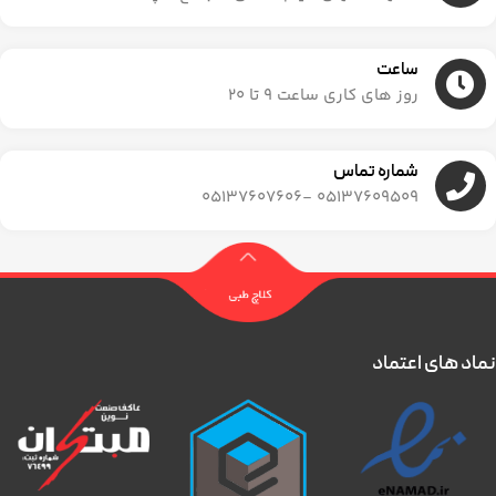
ساعت
روز های کاری ساعت ۹ تا ۲۰
شماره تماس
05137609509 -05137607606
نماد های اعتماد