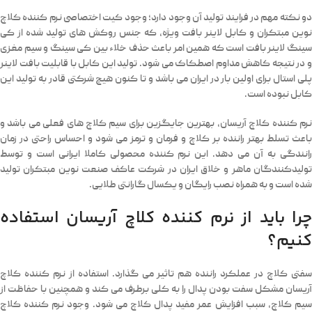
دو نکته مهم در فرایند تولید آن وجود دارد؛ وجود کیت اختصاصی نرم کننده کلاچ
نوین مبتکران و کابل لاینر بافت ویژه، که جنس روکش های تولید شده از کی
سینگ لاینر بافت است که همین امر باعث حذف خلاء بین کی سینگ و سیم مغزی
و در نتیجه کاهش مداوم اصطکاک می شود. تولید این کابل با قابلیت بافت لاینر
پلی استال برای اولین بار در ایران می باشد و تا کنون هیچ شرکتی قادر به تولید این
کابل نبوده است.
نرم کننده کلاچ آریسان، بهترین جایگزین برای سیم کلاچ های فعلی می باشد و
باعث تسلط بهتر راننده بر کلاچ و فرمان و ترمز می شود و احساس راحتی در زمان
رانندگی به آن می دهد. این نرم کننده محصولی کاملا ایرانی است و توسط
تولیدکنندگان ماهر و خلاق ایران در شرکت عاکف صنعت نوین مبتکران تولید
شده است و به همراه نصب رایگان و یکسال گارانتی طلایی.
چرا باید از نرم کننده کلاچ آریسان استفاده
کنیم؟
سفتی کلاچ در عملکرد راننده هم تاثیر می گذارد. استفاده از نرم کننده کلاچ
آریسان مشکل سفت بودن پدال را به کلی برطرف می کند و همچنین با حفاظت از
سیم کلاچ، سبب افزایش عمر مفید پدال کلاچ می شود. وجود نرم کننده کلاچ