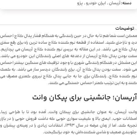
دسته:
آریسان
,
ایران خودرو
,
پژو
توضیحات
ممکن است شما هم تا به حال در حین رانندگی به هنگام فشار پدال کلاچ احساس
درد و ناراحتی کنید. استفاده از قطعه نرم کننده کلاچ ساده ترین راه برای رفع سفتی
پدال کلاچ می باشد. در این مقاله به بررسی نرم کننده کلاچ آریسان می پردازیم.
سفت بودن پدال کلاچ آریسان از دغدغه های اصلی رانندگان این خودرو می باشد.
این مشکل در هنگام رانندگی شهری با وجود ترافیک های سنگین بیشتر احساس
می شود. سفت بودن پدال کلاچ آن، برای رانندگان دردسر ساز می باشد. به کمک
نرم کننده کلاچ، رانندگان برای جا به جایی پدال کلاچ نیروی کمتری مصرف می
کنند و به این ترتیب کمتر احساس خستگی می کنند.
آریسان؛ جانشینی برای پیکان وانت
وانت آریسان، به عنوان جانشینی برای پیکان وانت، آمده بود تا با طراحی زیبا،
امکانات خوب، ایمنی بالا و کیفیت سواری خوبی که داشت فروش خوبی را در بازار
تجربه کند. اما از زمان عرضه در سال ۱۳۹۳، انتقادات زیادی را در زمینه‌ی پیشران و
جلوبندی ضعیف و شاسی شکننده‌اش به خود برانگیخت.