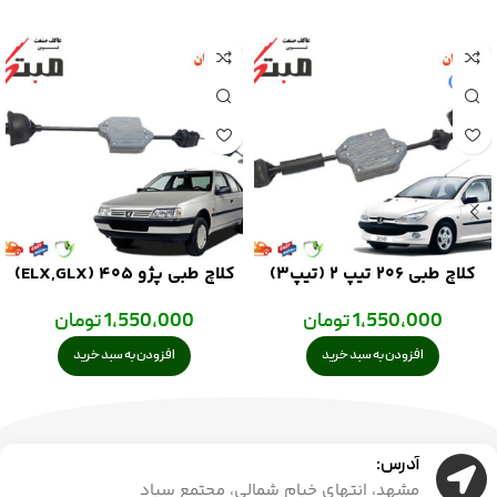
کلاچ طبی 206 تیپ 2 (تیپ3)
کلاچ طبی پژو 405 (ELX,GLX)
مبتکران
مبتکران
1,550,000
تومان
1,550,000
تومان
افزودن به سبد خرید
افزودن به سبد خرید
آدرس:
مشهد، انتهای خیام شمالی، مجتمع سپاد