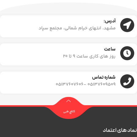
آدرس:
مشهد، انتهای خیام شمالی، مجتمع سپاد
ساعت
روز های کاری ساعت ۹ تا ۲۰
شماره تماس
05137609509 -05137607606
نماد های اعتماد