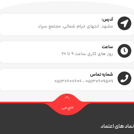
آدرس:
مشهد، انتهای خیام شمالی، مجتمع سپاد
ساعت
روز های کاری ساعت ۹ تا ۲۰
شماره تماس
05137609509 -05137607606
نماد های اعتماد