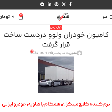
0
0
تومان
منو
اخبار خودرو
کامیون خودران ولوو دردست ساخت
قرار گرفت
0
مدیریت سایت
در 1398-04-24
نرم کننده کلاچ مبتکران, همگام با فناوری خودرو ایرانی