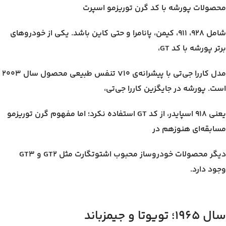
محصولات پورشه با کد گرن توریزمو اسپرت
شامل ۹۲۸، ۹۱۱، کیمن، پانامرا و حتی کاین باشد. یکی از خودروهای
برتر پورشه با کد GT،
مدل کاررا جی‌تی با پیشرانه‌ی V10 تنفس طبیعی محصول سال ۲۰۰۳
است. پورشه در جایگزین کاررا جی‌تی،
یعنی ۹۱۸ اسپایدر، از کد GT استفاده نکرد؛ اما مفهوم گرن توریزمو
مسابقه‌ای هنوزهم در
دیگر محصولات خودروساز محبوب اشتوتگارت مثل GT2 و GT3
وجود دارد.
سال ۱۹۶۵؛ تویوتا و جیمزباند