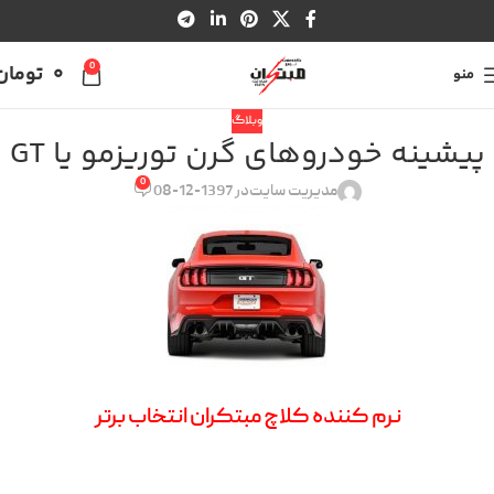
0
0
تومان
منو
وبلاگ
پیشینه خودروهای گرن توریزمو یا GT
0
مدیریت سایت
در 1397-12-08
نرم کننده کلاچ مبتکران انتخاب برتر