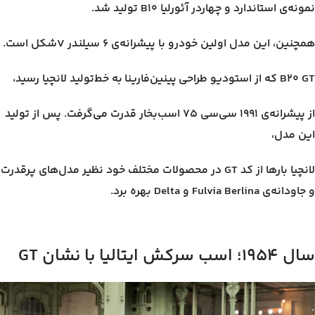
نمونه‌ی استاندارد و چهاردر آئورلیا B10 تولید شد.
همچنین، این مدل اولین خودرو با پیشرانه‌ی ۶ سیلندر Vشکل است.
B20 GT که از استودیو طراحی پینین‌فارینا به خط‌تولید لانچیا رسید،
از پیشرانه‌ی ۱۹۹۱ سی‌سی ۷۵ اسب‌بخار قدرت می‌گرفت. پس از تولید
این مدل،
لانچیا بارها از کد GT در محصولات مختلف خود نظیر مدل‌های پرقدرت
و جاودانه‌ی Fulvia Berlina و Delta بهره برد.
سال ۱۹۵۴؛ اسب سرکش ایتالیا با نشان GT