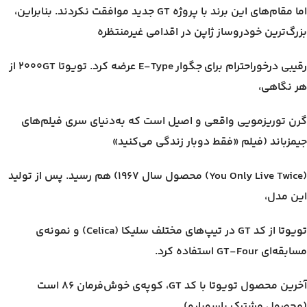
اما مقام‌های این برند با پروژه GT جدید موافقت نکردند. بنابراین،
بزرگ‌ترین خودروساز ژاپن در اقدامی غیرمنتظره
رقیبی درخوراحترام برای جگوار E-Type عرضه کرد. تویوتا ۲۰۰۰GT از
هر نگاهی،
گرن توریزمویی واقعی و اصیل است که به‌دنیای سری فیلم‌های
جیمزباند (فیلم «فقط دوبار زندگی می‌کنید»
(You Only Live Twice) محصول سال ۱۹۶۷) هم رسید. پس از تولید
این مدل،
تویوتا از کد GT در تیپ‌های مختلف سلیکا (Celica) و نمونه‌ی
مسابقه‌ای GT-Four استفاده کرد.
آخرین محصول تویوتا با کد GT، کوپه‌ی خوش‌فرمان ۸۶ است
(محصول مشترک باسوبارو)