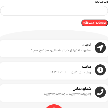
وب‌ سایت
آدرس:
مشهد، انتهای خیام شمالی، مجتمع سپاد
ساعت
روز های کاری ساعت ۹ تا ۲۰
شماره تماس
05137609509 -05137607606