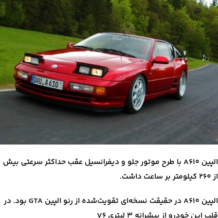
الپین A610 با طرح موتور جلو و دیفرانسیل عقب حداکثر سرعتی بیش
از ۲۶۰ کیلومتر بر ساعت داشت.
الپین A610 در حقیقت نسخه‌ای تقویت‌شده از رنو الپین GTA بود. در
قلب این خودرو از پیشرانه ۳ لیتری V6