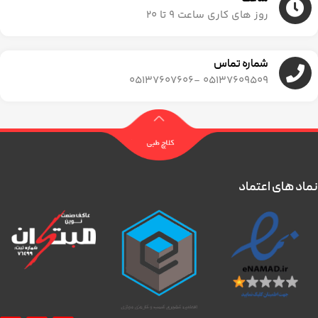
روز های کاری ساعت ۹ تا ۲۰
شماره تماس
05137609509 -05137607606
نماد های اعتماد