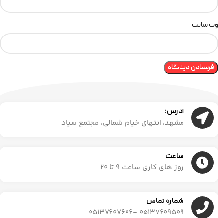
وب‌ سایت
آدرس:
مشهد، انتهای خیام شمالی، مجتمع سپاد
ساعت
روز های کاری ساعت ۹ تا ۲۰
شماره تماس
05137609509 -05137607606