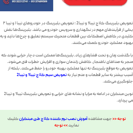
تعویض بلبرینگ کلاچ تیبا1 و تیبا2
؛ تعویض بلبرینگ در خودروهای تیبا ۱ و تیبا ۲
یکی از فرآیندهای مهم در نگهداری و سرویس خودرو می باشد.
بلبرینگ‌ها
نقش
کلیدی در کاهش اصطکاک بین قطعات متحرک سیستم تعلیق و چرخ‌ها دارند و به
بهبود عملکرد خودرو کمک می‌کنند.
با گذشت زمان و تحت فشارهای زیاد، بلبرینگ‌ها ممکن است دچار خرابی شوند که
منجر به صداهای ناهنجار، کاهش راندمان سواری و افزایش خطرات فنی می‌شود.
تعویض به موقع بلبرینگ نه تنها عملکرد بهینه خودرو را حفظ می‌کند، بلکه از
آسیب بیشتر به سایر قطعات و عدم نیاز به
تعویض سیم کلاچ تیبا1 و تیبا2
جلوگیری می‌کند.
نوین مبتکران در ادامه به مزایا و نشانه های خرابی و
تعویض بلبرینگ تیبا1 و تیبا2
می پردازد.
توجه <<
جهت مشاهده
آموزش نصب نرم کننده کلاچ طبی
مبتکران
کلیک
نمایید
>> توجه