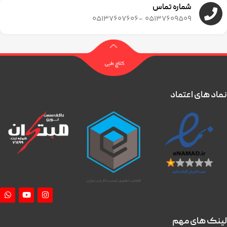
شماره تماس
05137609509 -05137607606
نماد های اعتماد
لینک های مهم