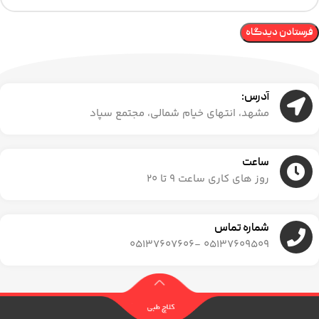
آدرس:
مشهد، انتهای خیام شمالی، مجتمع سپاد
ساعت
روز های کاری ساعت ۹ تا ۲۰
شماره تماس
05137609509 -05137607606