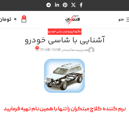
0
0
تومان
منو
نگهداری و عیب یابی خودرو
آشنایی با شاسی خودرو
0
مدیریت سایت
در 1398-08-17
نرم کننده کلاچ مبتکران را تنها با همین نام تهیه فرمایید