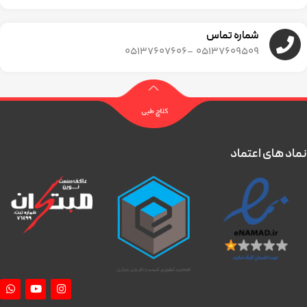
شماره تماس
05137609509 -05137607606
نماد های اعتماد