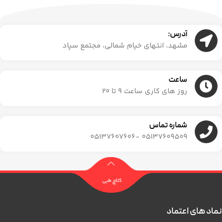
آدرس:
مشهد، انتهای خیام شمالی، مجتمع سپاد
ساعت
روز های کاری ساعت ۹ تا ۲۰
شماره تماس
05137609509 -05137607606
نماد های اعتماد