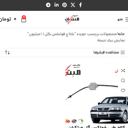
0
0
تومان
منو
خانه
محصولات برچسب خورده “کلاچ فولکس گل ۱.۱ میلیون”
نمایش یک نتیجه
مشاهده فیلترها
کلاچ طبی فولکس گل مبتکران