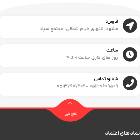
آدرس:
مشهد، انتهای خیام شمالی، مجتمع سپاد
ساعت
روز های کاری ساعت ۹ تا ۲۰
شماره تماس
05137609509 -05137607606
نماد های اعتماد