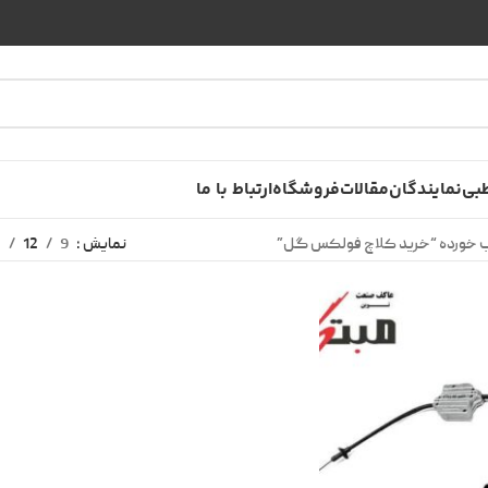
بی
نمایندگان
مقالات
فروشگاه
ارتباط با ما
 خورده “خرید کلاچ فولکس گل”
نمایش
9
12
8