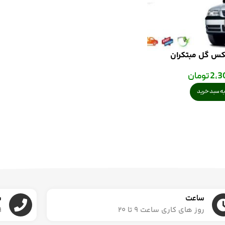
کس گل مبتکران
2,3
تومان
ه سبد خرید
ساعت
ش
روز های کاری ساعت ۹ تا ۲۰
6