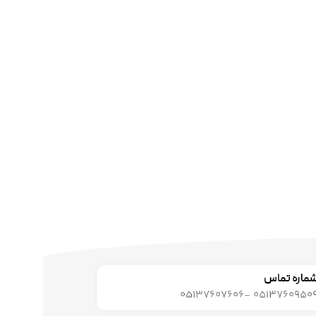
ماره تماس
05137609509 -0513760760