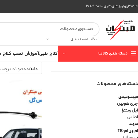
ت کاری: روز های کاری ساعت ۹ تا ۲۰
انتخاب دسته بندی
کلاچ طبی
آموزش نصب کلاچ ط
دسته بندی کالاها
خانه
محصولات برچسب
دسته‌های محصولات
میتسوبیشی
چری کویین
اپل وکترا
اطلس
سهند
ام وی ام 110
دوو ماتیز