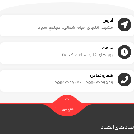
آدرس:
مشهد، انتهای خیام شمالی، مجتمع سپاد
ساعت
روز های کاری ساعت ۹ تا ۲۰
شماره تماس
05137609509 -05137607606
نماد های اعتماد