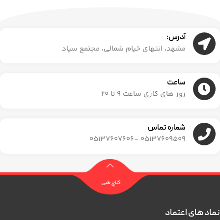
آدرس:
مشهد، انتهای خیام شمالی، مجتمع سپاد
ساعت
روز های کاری ساعت ۹ تا ۲۰
شماره تماس
05137609509 -05137607606
نماد های اعتماد