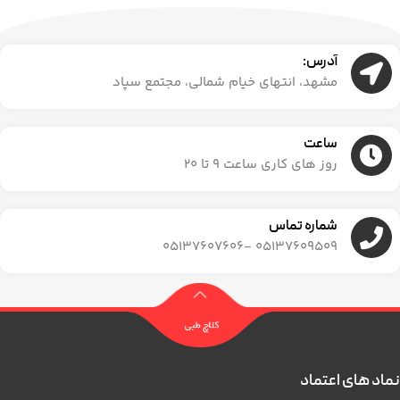
آدرس:
مشهد، انتهای خیام شمالی، مجتمع سپاد
ساعت
روز های کاری ساعت ۹ تا ۲۰
شماره تماس
05137609509 -05137607606
نماد های اعتماد