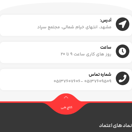
آدرس:
مشهد، انتهای خیام شمالی، مجتمع سپاد
ساعت
روز های کاری ساعت ۹ تا ۲۰
شماره تماس
05137609509 -05137607606
نماد های اعتماد