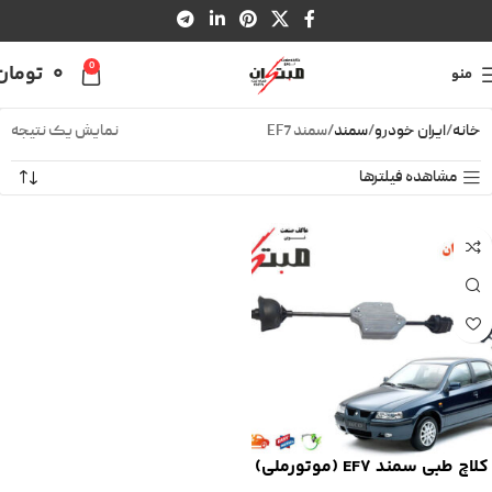
0
0
تومان
منو
خانه
ایران خودرو
سمند
سمند EF7
نمایش یک نتیجه
مشاهده فیلترها
کلاچ طبی سمند EF7 (موتورملی)
مبتکران