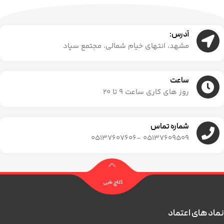
آدرس:
مشهد، انتهای خیام شمالی، مجتمع سپاد
ساعت
روز های کاری ساعت ۹ تا ۲۰
شماره تماس
05137609509 -05137607606
نماد های اعتماد