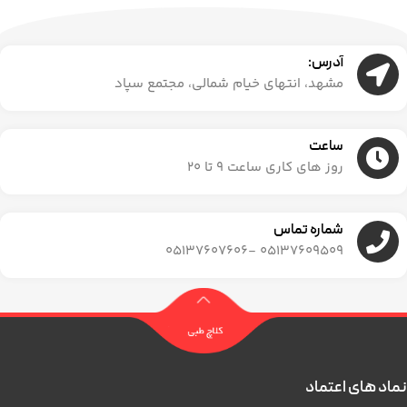
آدرس:
مشهد، انتهای خیام شمالی، مجتمع سپاد
ساعت
روز های کاری ساعت ۹ تا ۲۰
شماره تماس
05137609509 -05137607606
نماد های اعتماد