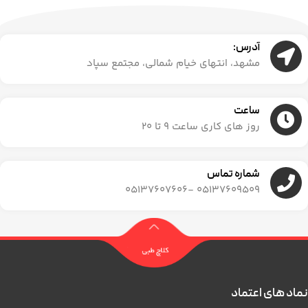
آدرس:
مشهد، انتهای خیام شمالی، مجتمع سپاد
ساعت
روز های کاری ساعت ۹ تا ۲۰
شماره تماس
05137609509 -05137607606
نماد های اعتماد