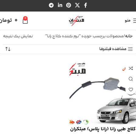
0
0
تومان
منو
خانه
محصولات برچسب خورده “نرم کننده کلاچ رانا”
نمایش یک نتیجه
مشاهده فیلترها
کلاچ طبی رانا (رانا پلاس) مبتکران