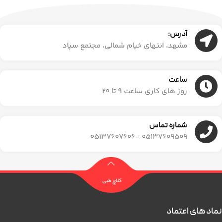
آدرس:
مشهد، انتهای خیام شمالی، مجتمع سپاد
ساعت
روز های کاری ساعت ۹ تا ۲۰
شماره تماس
05137609509 -05137607606
نماد های اعتماد